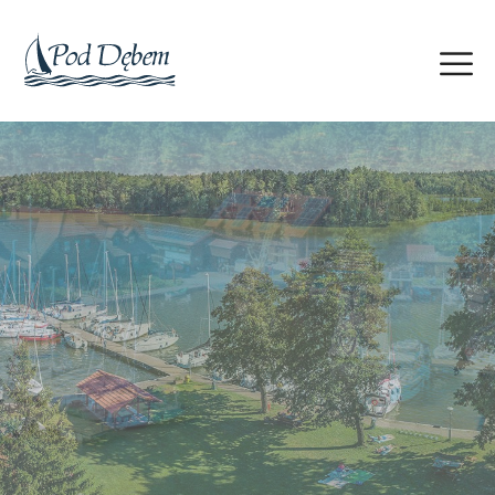
Czarter Jachtów motorowych
i żaglowych
Rejsy po całych Mazurach na jachtach żaglowych (Antila
24.4, 27, 28.2) i motorowych (Platinum 989, Nautica 1000)