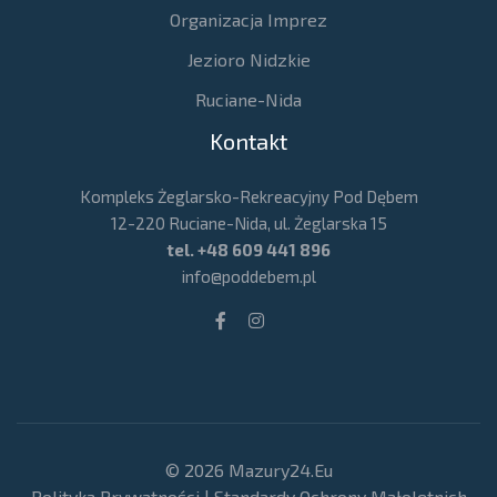
Organizacja Imprez
Jezioro Nidzkie
Ruciane-Nida
Kontakt
Kompleks Żeglarsko-Rekreacyjny Pod Dębem
12-220 Ruciane-Nida, ul. Żeglarska 15
tel.
+48 609 441 896
info@poddebem.pl
© 2026 Mazury24.eu
Polityka Prywatności
|
Standardy Ochrony Małoletnich