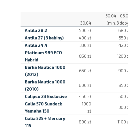
... -
30.04 - 03.
30.04
(min. 3 dob
Antila 28.2
500 zł
680 
Antila 27 (3 kabiny)
400 zł
550 
Antila 24.4
330 zł
420 
Platinum 989 ECO
850 zł
1200 
Hybrid
Barka Nautica 1000
650 zł
900 
(2012)
Barka Nautica 1000
600 zł
850 
(2010)
Calipso 23 Exclusive
450 zł
500 
Galia 570 Sundeck +
1000
1300 
Yamaha 150
zł
Galia 525 + Mercury
800 zł
1100 
115