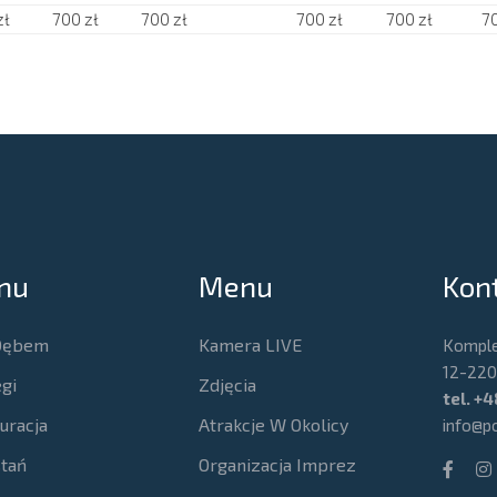
zł
700 zł
700 zł
700 zł
700 zł
70
nu
Menu
Kon
Dębem
Kamera LIVE
Komple
12-220 
gi
Zdjęcia
tel.
+4
uracja
Atrakcje W Okolicy
info@p
tań
Organizacja Imprez