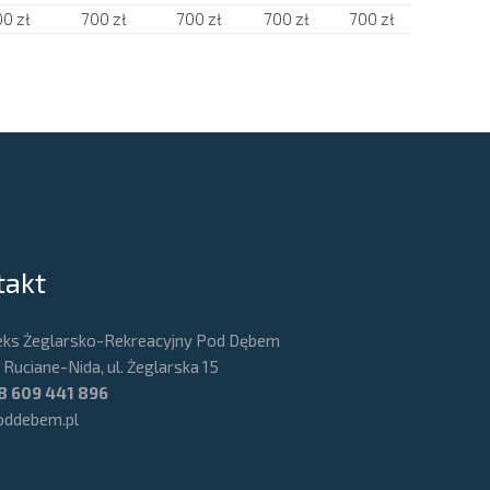
0 zł
700 zł
700 zł
700 zł
700 zł
takt
ks Żeglarsko-Rekreacyjny Pod Dębem
Ruciane-Nida, ul. Żeglarska 15
8 609 441 896
oddebem.pl