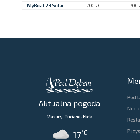
MyBoat 23 Solar
700 zł
700 
Me
Pod 
Aktualna pogoda
Nocle
Mazury, Ruciane-Nida
Resta
Przys
°C
17