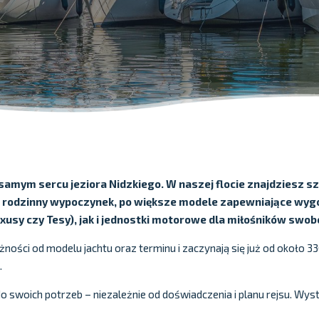
amym sercu jeziora Nidzkiego. W naszej flocie znajdziesz 
 rodzinny wypoczynek, po większe modele zapewniające wygo
axusy czy Tesy), jak i jednostki motorowe dla miłośników swo
ości od modelu jachtu oraz terminu i zaczynają się już od około 33
.
do swoich potrzeb – niezależnie od doświadczenia i planu rejsu. W