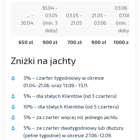
30.04 -
03.06 -
... -
03.05
03.05 -
21.05 -
07.06
30.04
(min. 3
21.05
03.06
(min. 3
doby)
doby)
650 zł
900 zł
700 zł
900 zł
1000 zł
Zniżki na jachty
5% – czarter tygodniowy w okresie
01.04.-21.06. oraz 13.09.- 15.11.
5% – dla stałych Klientów (od 3 czarteru)
10% – dla stałych Klientów (od 5 czarteru)
5% – za czarter więcej niż jednego jachtu
5% – za czarter dwutygodniowy lub dłuższy
(pełne tygodnie) w okresie 27.06.-12.09.