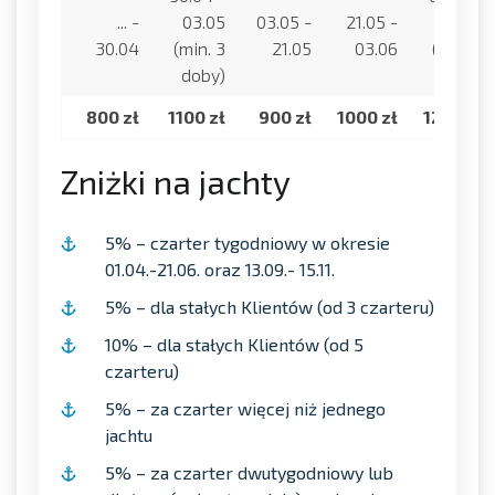
... -
03.05
03.05 -
21.05 -
07.06
30.04
(min. 3
21.05
03.06
(min. 3
doby)
doby)
800 zł
1100 zł
900 zł
1000 zł
1200 zł
Zniżki na jachty
5% – czarter tygodniowy w okresie
01.04.-21.06. oraz 13.09.- 15.11.
5% – dla stałych Klientów (od 3 czarteru)
10% – dla stałych Klientów (od 5
czarteru)
5% – za czarter więcej niż jednego
jachtu
5% – za czarter dwutygodniowy lub