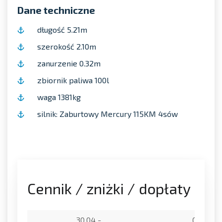
Dane techniczne
długość 5.21m
szerokość 2.10m
zanurzenie 0.32m
zbiornik paliwa 100l
waga 1381kg
silnik: Zaburtowy Mercury 115KM 4sów
Cennik / zniżki / dopłaty
30.04 -
03.06 -