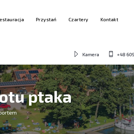
estauracja
Przystań
Czartery
Kontakt
Kamera
+48 609
otu ptaka
 portem